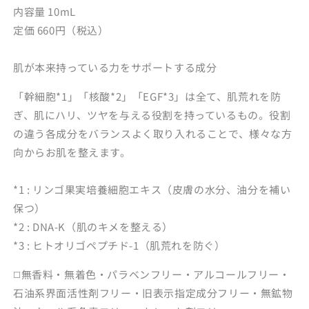
内容量 10mL
の
の
定価 660円（税込）
数
数
量
量
を
を
肌が本来持っている力をサポートする成分
減
増
「幹細胞*1」「核酸*2」「EGF*3」は全て、肌荒れを防
ら
や
す
す
ぎ、肌にハリ、ツヤを与える役割を持っているもの。役割
の違う各成分をバランスよく取り入れることで、様々な方
向からお肌を整えます。
*1 : リンゴ果実培養細胞エキス（皮膚の水分、油分を補い
保つ）
*2 : DNA-K（肌のキメを整える）
*3 : ヒトオリゴペプチド-1（肌荒れを防ぐ）
◻️無香料・無着色・パラベンフリー・アルコールフリー・
石油系界面活性剤フリー・旧表示指定成分フリー・無鉱物