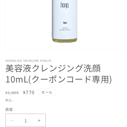
モ
ー
HOKKAIDO SKINCARE HONJO
ダ
美容液クレンジング洗顔
ル
で
10mL(クーポンコード専用)
メ
デ
ィ
通
セ
¥770
セール
¥1,000
ア
(1)
常
ー
税込。
を
価
ル
開
数量
数
格
価
く
量
格
美
美