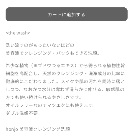
容
容
液
液
カートに追加する
ク
ク
レ
レ
ン
ン
<the wash>
ジ
ジ
洗い流すのがもったいないほどの
ン
ン
美容液でクレンジング・パックもできる洗顔。
グ
グ
洗
洗
希少な植物（※ブドウつるエキス）から得られる植物性幹
顔
顔
細胞を高配合し、天然のクレンジング・洗浄成分の比率に
10mL(ク
10mL(ク
徹底的にこだわりました。メイクや肌の汚れを同時に落と
ー
ー
ポ
ポ
しつつ、なおかつ水分は奪わず滑らかに伸びる、敏感肌の
ン
ン
方でも使い続けられるやさしさです。
コ
コ
オイルフリーなのでマツエクにも使えます。
ー
ー
ダブル洗顔不要。
ド
ド
専
専
honjo 美容液クレンジング洗顔
用)
用)