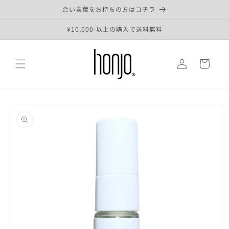
コンテ
合い言葉をお持ちの方はコチラ
ンツに
進む
¥10,000-以上の購入で送料無料
ロ
カ
グ
ー
イ
ト
ン
商品情
報にス
キップ