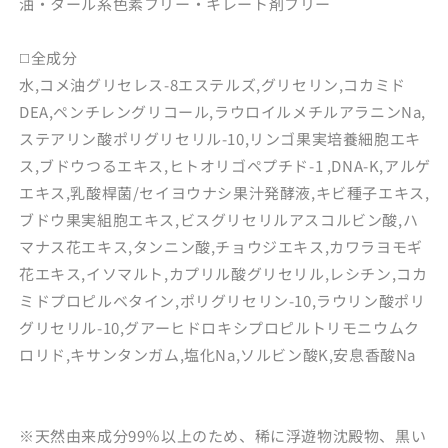
油・タール系色素フリー・キレート剤フリー
◻️全成分
水,コメ油グリセレス-8エステルズ,グリセリン,コカミド
DEA,ペンチレングリコール,ラウロイルメチルアラニンNa,
ステアリン酸ポリグリセリル-10,リンゴ果実培養細胞エキ
ス,ブドウつるエキス,ヒトオリゴペプチド-1 ,DNA-K,アルゲ
エキス,乳酸桿菌/セイヨウナシ果汁発酵液,キビ種子エキス,
ブドウ果実組胞エキス,ビスグリセリルアスコルビン酸,ハ
マナス花エキス,タンニン酸,チョウジエキス,カワラヨモギ
花エキス,イソマルト,カプリル酸グリセリル,レシチン,コカ
ミドプロピルベタイン,ポリグリセリン-10,ラウリン酸ポリ
グリセリル-10,グアーヒドロキシプロピルトリモニウムク
ロリド,キサンタンガム,塩化Na,ソルビン酸K,安息香酸Na
※天然由来成分99％以上のため、稀に浮遊物沈殿物、黒い